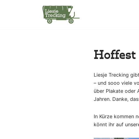
Zum
Inhalt
springen
Hoffest
Liesje Trecking gib
– und sooo viele v
über Plakate oder 
Jahren. Danke, dass
In Kürze kommen no
könnt ihr auf unse